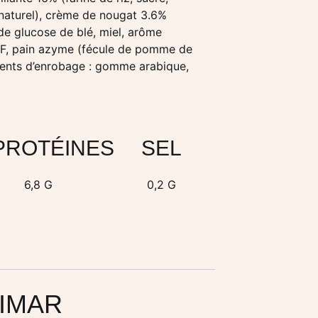
 naturel), crème de nougat 3.6%
de glucose de blé, miel, arôme
ŒUF, pain azyme (fécule de pomme de
agents d’enrobage : gomme arabique,
PROTÉINES
SEL
6,8 G
0,2 G
LIMAR