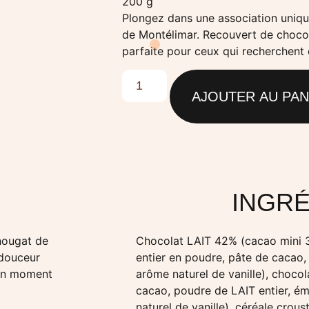
200 g
Plongez dans une association unique
de Montélimar. Recouvert de chocol
parfaite pour ceux qui recherchent 
AJOUTER AU PANI
INGR
 nougat de
Chocolat LAIT 42% (cacao mini 3
 douceur
entier en poudre, pâte de cacao, 
 un moment
arôme naturel de vanille), choco
cacao, poudre de LAIT entier, ému
naturel de vanille), céréale croust