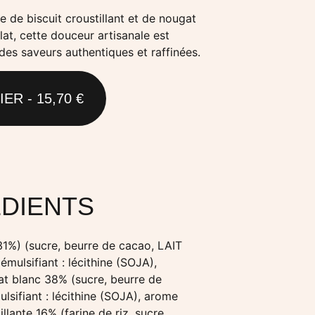
 de biscuit croustillant et de nougat
at, cette douceur artisanale est
des saveurs authentiques et raffinées.
ER - 15,70 €
ÉDIENTS
1%) (sucre, beurre de cacao, LAIT
émulsifiant : lécithine (SOJA),
lat blanc 38% (sucre, beurre de
lsifiant : lécithine (SOJA), arome
illante 16% (farine de riz, sucre,