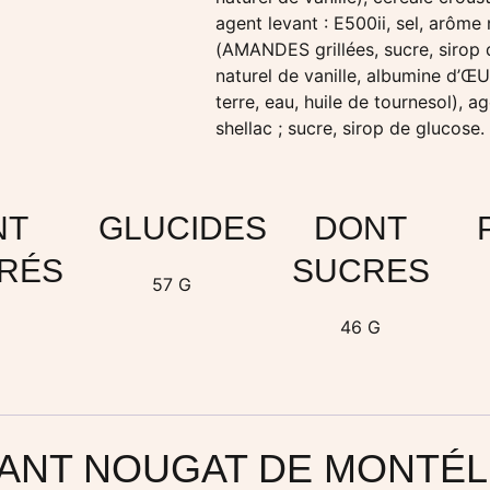
agent levant : E500ii, sel, arôme
(AMANDES grillées, sucre, sirop 
naturel de vanille, albumine d’
terre, eau, huile de tournesol), 
shellac ; sucre, sirop de glucose.
NT
GLUCIDES
DONT
RÉS
SUCRES
57 G
G
46 G
ANT NOUGAT DE MONTÉ