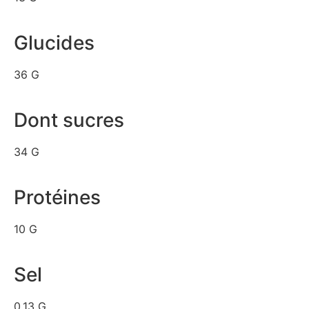
Glucides
36 G
Dont sucres
34 G
Protéines
10 G
Sel
0,13 G