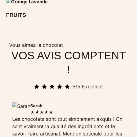
FRUITS
Vous aimez le chocolat
VOS AVIS COMPTENT
!
5/5 Excellent
Sarah
★
★
★
★
★
Les chocolats sont tout simplement exquis ! On
J’ai 
sent vraiment la qualité des ingrédients et le
bluff
savoir-faire artisanal. Mention spéciale pour les
et le